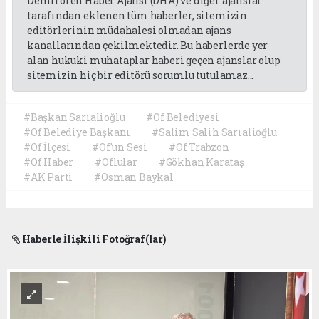
Demirören Haber Ajansı (DHA) ve diğer ajanslar
tarafından eklenen tüm haberler, sitemizin
editörlerinin müdahalesi olmadan ajans
kanallarından çekilmektedir. Bu haberlerde yer
alan hukuki muhataplar haberi geçen ajanslar olup
sitemizin hiç bir editörü sorumlu tutulamaz...
#Başkan Sarıalioğlu
#Of Belediyesi
#Of Belediye Başkanı
#Salim Salih Sarıalioğlu
#Of İlçesi
#Of'un Sesi
#Of Trabzon
#Of Haber
#Oflular
#Gökhan Karataş
#AK Parti
#Osman Baykal
Haberle İlişkili Fotoğraf(lar)