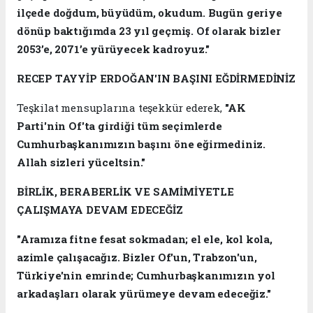
ilçede doğdum, büyüdüm, okudum. Bugün geriye
dönüp baktığımda 23 yıl geçmiş. Of olarak bizler
2053’e, 2071’e yürüyecek kadroyuz."
RECEP TAYYİP ERDOĞAN'IN BAŞINI EĞDİRMEDİNİZ
Teşkilat mensuplarına teşekkür ederek,
"AK
Parti'nin Of'ta girdiği tüm seçimlerde
Cumhurbaşkanımızın başını öne eğirmediniz.
Allah sizleri yüceltsin."
BİRLİK, BERABERLİK VE SAMİMİYETLE
ÇALIŞMAYA DEVAM EDECEĞİZ
"Aramıza fitne fesat sokmadan; el ele, kol kola,
azimle çalışacağız. Bizler Of'un, Trabzon'un,
Türkiye'nin emrinde; Cumhurbaşkanımızın yol
arkadaşları olarak yürümeye devam edeceğiz."