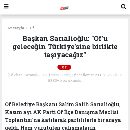
Anasayfa
Of
Başkan Sarıalioğlu: "Of'u
geleceğin Türkiye'sine birlikte
taşıyacağız"
OF
(Gökhan Karataş) - | 28.11.2025 - 11:02, Güncelleme: 28.11.2025 - 11:05
6880+ kez okundu.
Of Belediye Başkanı Salim Salih Sarıalioğlu,
Kasım ayı AK Parti Of İlçe Danışma Meclisi
Toplantısı'na katılarak partililerle bir araya
geldi. Hem yürütülen çalışmaların