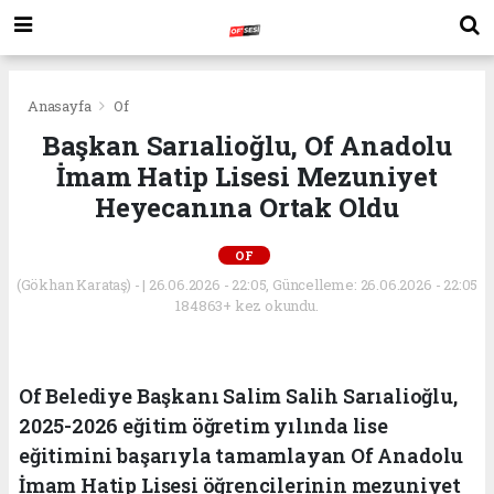
Anasayfa
Of
Başkan Sarıalioğlu, Of Anadolu
İmam Hatip Lisesi Mezuniyet
Heyecanına Ortak Oldu
OF
(Gökhan Karataş) - | 26.06.2026 - 22:05, Güncelleme: 26.06.2026 - 22:05
184863+ kez okundu.
Of Belediye Başkanı Salim Salih Sarıalioğlu,
2025-2026 eğitim öğretim yılında lise
eğitimini başarıyla tamamlayan Of Anadolu
İmam Hatip Lisesi öğrencilerinin mezuniyet