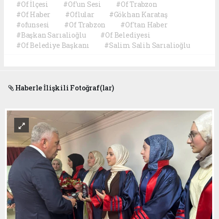
#Of İlçesi
#Of'un Sesi
#Of Trabzon
#Of Haber
#Oflular
#Gökhan Karataş
#ofunsesi
#Of Trabzon
#Of'tan Haber
#Başkan Sarıalioğlu
#Of Belediyesi
#Of Belediye Başkanı
#Salim Salih Sarıalioğlu
Haberle İlişkili Fotoğraf(lar)