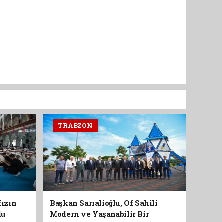
TRABZON
fızın
Başkan Sarıalioğlu, Of Sahili
du
Modern ve Yaşanabilir Bir