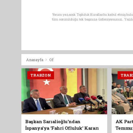
Yorum yazarak Topluluk Kuralları’nı kabul etmiş bulun
tüm sorumluluğu tek başınıza üstleniyorsunuz. Yazıl
Anasayfa
Of
TRABZON
TRAB
Başkan Sarıalioğlu'ndan
AK Part
İspanya'ya 'Fahri Ofluluk' Kararı
Temmuz'