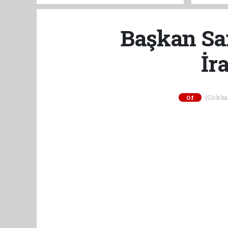
Birlik 
Başkan Sar
İr
(Gökhan 
Of