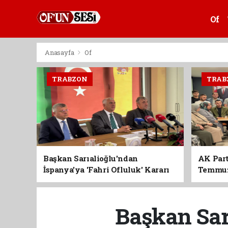
Of
Anasayfa
Of
TRABZON
TRAB
Başkan Sarıalioğlu'ndan
AK Part
İspanya'ya 'Fahri Ofluluk' Kararı
Temmuz'
Birlik 
Başkan Sarı