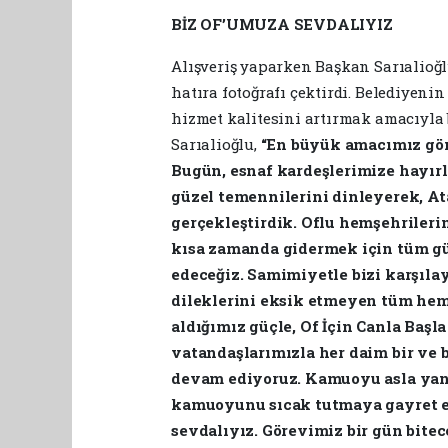
BİZ OF’UMUZA SEVDALIYIZ
Alışveriş yaparken Başkan Sarıalioğlu
hatıra fotoğrafı çektirdi. Belediyenin
hizmet kalitesini artırmak amacıyla b
Sarıalioğlu,
“En büyük amacımız gönü
Bugün, esnaf kardeşlerimize hayırlı
güzel temennilerini dinleyerek, At
gerçekleştirdik. Oflu hemşehrileri
kısa zamanda gidermek için tüm g
edeceğiz. Samimiyetle bizi karşıla
dileklerini eksik etmeyen tüm he
aldığımız güçle, Of İçin Canla Başla
vatandaşlarımızla her daim bir ve 
devam ediyoruz. Kamuoyu asla yan
kamuoyunu sıcak tutmaya gayret ed
sevdalıyız. Görevimiz bir gün bite