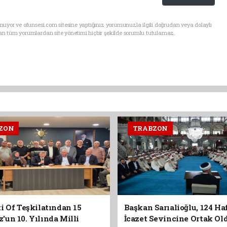
uyor ve ofunsesi.com sitesine yaptığınız yorumunuzla ilgili doğrudan veya dolaylı
an tüm yorumlardan site yönetimi hiçbir şekilde sorumlu tutulamaz.
ZON
TRABZON
i Of Teşkilatından 15
Başkan Sarıalioğlu, 124 Ha
un 10. Yılında Milli
İcazet Sevincine Ortak Ol