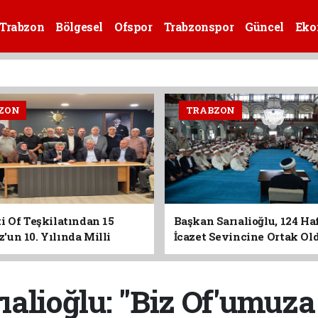
Trabzon
Bölgesel
Ofspor
Trabzonspor
Güncel
Eko
ZON
TRABZON
i Of Teşkilatından 15
Başkan Sarıalioğlu, 124 Ha
un 10. Yılında Milli
İcazet Sevincine Ortak Ol
Vurgusu
alioğlu: "Biz Of'umuza