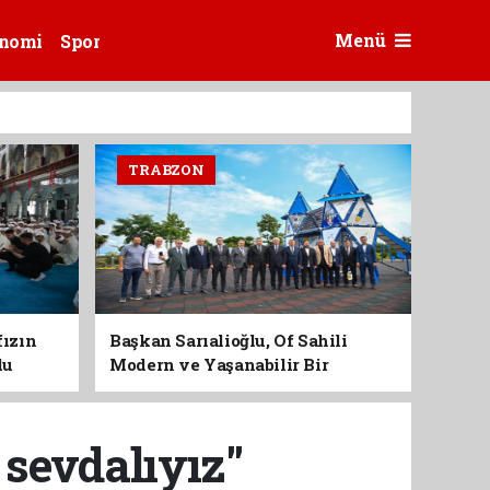
Menü
nomi
Spor
TRABZON
fızın
Başkan Sarıalioğlu, Of Sahili
du
Modern ve Yaşanabilir Bir
Kimliğe Kavuşuyor
 sevdalıyız"