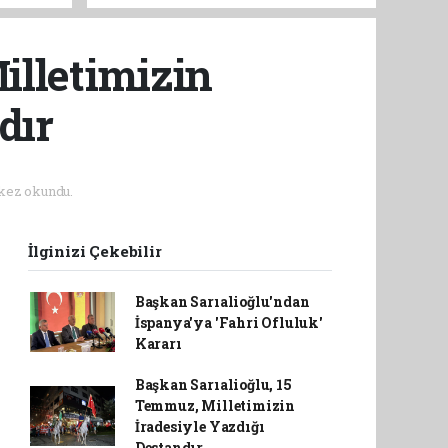
Kimliğe Kavuşuyor
illetimizin
dır
kez okundu.
İlginizi Çekebilir
Başkan Sarıalioğlu'ndan
İspanya'ya 'Fahri Ofluluk'
Kararı
Başkan Sarıalioğlu, 15
Temmuz, Milletimizin
İradesiyle Yazdığı
Destandır