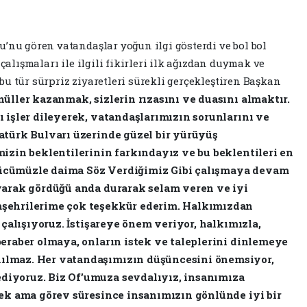
’nu gören vatandaşlar yoğun ilgi gösterdi ve bol bol
 çalışmaları ile ilgili fikirleri ilk ağızdan duymak ve
u tür sürpriz ziyaretleri sürekli gerçekleştiren Başkan
ller kazanmak, sizlerin rızasını ve duasını almaktır.
 işler dileyerek, vatandaşlarımızın sorunlarını ve
atürk Bulvarı üzerinde güzel bir yürüyüş
mizin beklentilerinin farkındayız ve bu beklentileri en
ücümüzle daima Söz Verdiğimiz Gibi çalışmaya devam
yarak gördüğü anda durarak selam veren ve iyi
mşehrilerime çok teşekkür ederim. Halkımızdan
 çalışıyoruz. İstişareye önem veriyor, halkımızla,
beraber olmaya, onların istek ve taleplerini dinlemeye
ılmaz. Her vatandaşımızın düşüncesini önemsiyor,
iyoruz. Biz Of’umuza sevdalıyız, insanımıza
cek ama görev süresince insanımızın gönlünde iyi bir