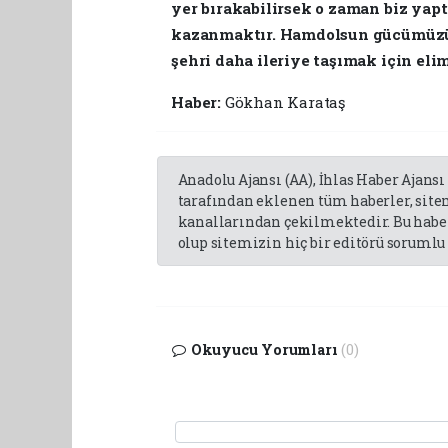
yer bırakabilirsek o zaman biz yapt
kazanmaktır. Hamdolsun gücümüzün
şehri daha ileriye taşımak için e
Haber:
Gökhan Karataş
Anadolu Ajansı (AA), İhlas Haber Ajansı
tarafından eklenen tüm haberler, sit
kanallarından çekilmektedir. Bu haber
olup sitemizin hiç bir editörü sorumlu 
Okuyucu Yorumları
(0)