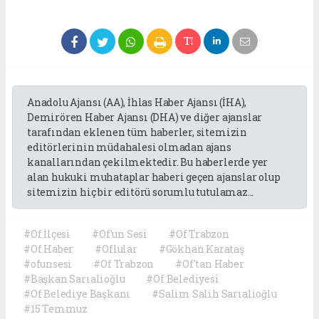
Anadolu Ajansı (AA), İhlas Haber Ajansı (İHA),
Demirören Haber Ajansı (DHA) ve diğer ajanslar
tarafından eklenen tüm haberler, sitemizin
editörlerinin müdahalesi olmadan ajans
kanallarından çekilmektedir. Bu haberlerde yer
alan hukuki muhataplar haberi geçen ajanslar olup
sitemizin hiç bir editörü sorumlu tutulamaz...
#Of İlçesi
#Of'un Sesi
#Of Trabzon
#Of Haber
#Oflular
#Gökhan Karataş
#ofunsesi
#Of Trabzon
#Of'tan Haber
#Başkan Sarıalioğlu
#Of Belediyesi
#Of Belediye Başkanı
#Salim Salih Sarıalioğlu
#15 Temmuz