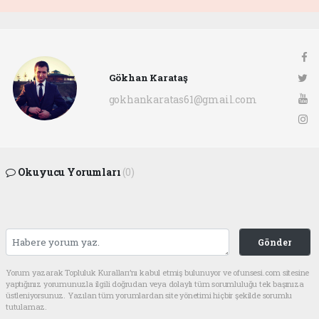
Gökhan Karataş
gokhankaratas61@gmail.com
Okuyucu Yorumları
(0)
Gönder
Yorum yazarak Topluluk Kuralları’nı kabul etmiş bulunuyor ve ofunsesi.com sitesine
yaptığınız yorumunuzla ilgili doğrudan veya dolaylı tüm sorumluluğu tek başınıza
üstleniyorsunuz. Yazılan tüm yorumlardan site yönetimi hiçbir şekilde sorumlu
tutulamaz.