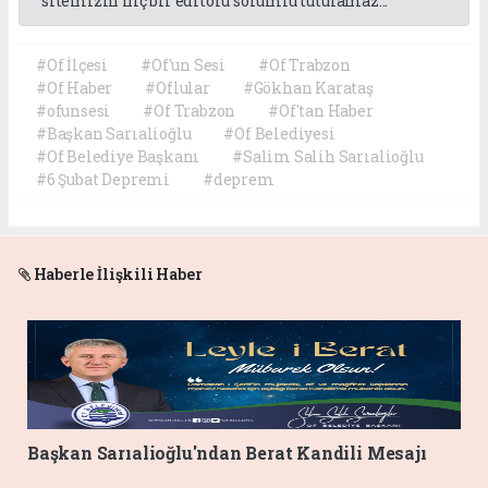
sitemizin hiç bir editörü sorumlu tutulamaz...
#Of İlçesi
#Of'un Sesi
#Of Trabzon
#Of Haber
#Oflular
#Gökhan Karataş
#ofunsesi
#Of Trabzon
#Of'tan Haber
#Başkan Sarıalioğlu
#Of Belediyesi
#Of Belediye Başkanı
#Salim Salih Sarıalioğlu
#6 Şubat Depremi
#deprem
Haberle İlişkili Haber
Başkan Sarıalioğlu'ndan Berat Kandili Mesajı