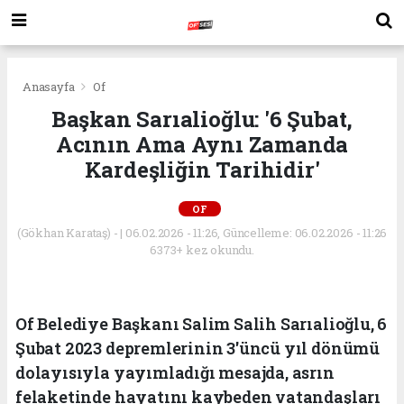
Anasayfa
Of
Başkan Sarıalioğlu: '6 Şubat,
Acının Ama Aynı Zamanda
Kardeşliğin Tarihidir'
OF
(Gökhan Karataş) - | 06.02.2026 - 11:26, Güncelleme: 06.02.2026 - 11:26
6373+ kez okundu.
Of Belediye Başkanı Salim Salih Sarıalioğlu, 6
Şubat 2023 depremlerinin 3'üncü yıl dönümü
dolayısıyla yayımladığı mesajda, asrın
felaketinde hayatını kaybeden vatandaşları