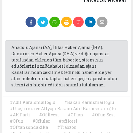
TRABZON HABERİ
Anadolu Ajansı (AA), İhlas Haber Ajansı (İHA),
Demirören Haber Ajansı (DHA) ve diğer ajanslar
tarafından eklenen tüm haberler, sitemizin
editörlerinin müdahalesi olmadan ajans
kanallarından çekilmektedir. Bu haberlerde yer
alan hukuki muhataplar haberi geçen ajanslar olup
sitemizin hiç bir editörü sorumlu tutulamaz...
#Adil Karaismailoğlu
#Bakan Karaismailoğlu
#Ulaştırma ve Altyapı Bakanı Adil Karaismailoğlu
#AK Parti
#Of İlçesi
#Of'tan
#Of'un Sesi
#Of'un
#Oflular
#ofilcesi
#Of'tan sondakika
#Trabzon