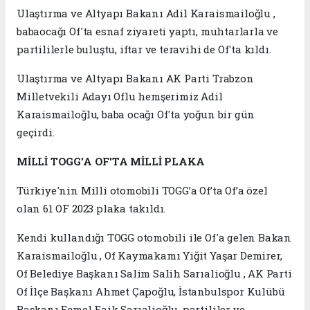
Ulaştırma ve Altyapı Bakanı Adil Karaismailoğlu ,
babaocağı Of'ta esnaf ziyareti yaptı, muhtarlarla ve
partililerle buluştu, iftar ve teravihi de Of'ta kıldı.
Ulaştırma ve Altyapı Bakanı AK Parti Trabzon
Milletvekili Adayı Oflu hemşerimiz Adil
Karaismailoğlu, baba ocağı Of'ta yoğun bir gün
geçirdi.
MİLLİ TOGG'A OF'TA MİLLİ PLAKA
Türkiye'nin Milli otomobili TOGG’a Of’ta Of’a özel
olan 61 OF 2023 plaka takıldı.
Kendi kullandığı TOGG otomobili ile Of'a gelen Bakan
Karaismailoğlu , Of Kaymakamı Yiğit Yaşar Demirer,
Of Belediye Başkanı Salim Salih Sarıalioğlu , AK Parti
Of İlçe Başkanı Ahmet Çapoğlu, İstanbulspor Kulübü
Başkanı Ecmel Faik Sarıalioğlu, partililer ve