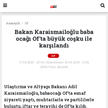
Anasayfa
Of
Bakan Karaismailoğlu baba
ocağı Of'ta büyük coşku ile
karşılandı
OF
17.04.2023 - 23:00, Güncelleme: 19.04.2023 - 13:32
12196+ kez okundu.
Ulaştırma ve Altyapı Bakanı Adil
Karaismailoğlu, babaocağı Of'ta esnaf
ziyareti yaptı, muhtarlarla ve partililerle
buluştu, iftar ve teravihi de Of'ta kıldı.