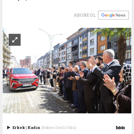
ABONE OL
Erkek
|
Kadın
(Haberi Sesli Oku)