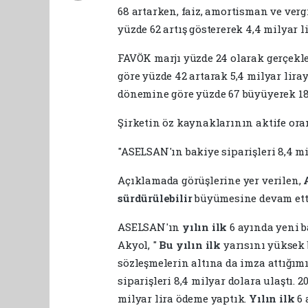
68 artarken, faiz, amortisman ve ver
yüzde 62 artış göstererek 4,4 milyar l
FAVÖK marjı yüzde 24 olarak gerçekle
göre yüzde 42 artarak 5,4 milyar lira
dönemine göre yüzde 67 büyüyerek 18,1
Şirketin öz kaynaklarının aktife oran
"ASELSAN'ın bakiye siparişleri 8,4 mi
Açıklamada görüşlerine yer verilen,
sürdürülebilir
büyümesine devam etti
ASELSAN'ın
yılın
ilk
6 ayında yeni 
Akyol, "
Bu
yılın
ilk
yarısını yüksek b
sözleşmelerin altına da imza attığım
siparişleri 8,4 milyar dolara ulaştı. 2
milyar lira ödeme yaptık.
Yılın
ilk
6 