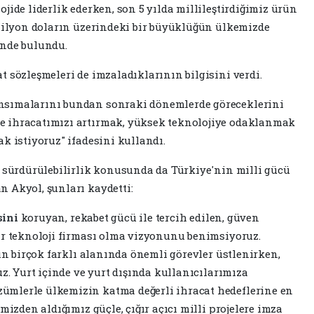
jide liderlik ederken, son 5 yılda millileştirdiğimiz ürün
 milyon doların üzerindeki bir büyüklüğün ülkemizde
inde bulundu.
 sözleşmeleri de imzaladıklarının bilgisini verdi.
nsımalarını bundan sonraki dönemlerde göreceklerini
e ihracatımızı artırmak, yüksek teknolojiye odaklanmak
k istiyoruz" ifadesini kullandı.
, sürdürülebilirlik konusunda da Türkiye'nin milli gücü
 Akyol, şunları kaydetti:
sini
koruyan, rekabet gücü ile tercih edilen, güven
ir teknoloji firması olma vizyonunu benimsiyoruz.
tın birçok farklı alanında önemli görevler üstlenirken,
uz. Yurt içinde ve yurt dışında kullanıcılarımıza
mlerle ülkemizin katma değerli ihracat hedeflerine en
mizden aldığımız güçle, çığır açıcı milli projelere imza