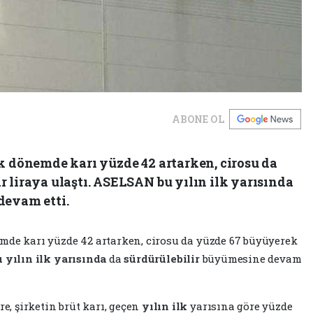
ABONE OL
ık dönemde karı yüzde 42 artarken, cirosu da
 liraya ulaştı. ASELSAN bu yılın ilk yarısında
devam etti.
mde karı yüzde 42 artarken, cirosu da yüzde 67 büyüyerek
u
yılın
ilk
yarısında
da
sürdürülebilir
büyümesine devam
, şirketin brüt karı, geçen
yılın
ilk
yarısına göre yüzde