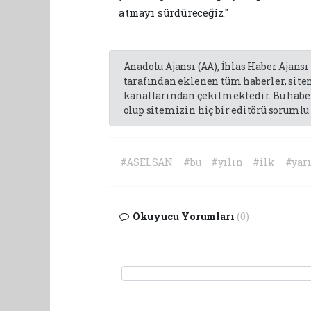
atmayı sürdüreceğiz."
Anadolu Ajansı (AA), İhlas Haber Ajansı
tarafından eklenen tüm haberler, sit
kanallarından çekilmektedir. Bu haber
olup sitemizin hiç bir editörü sorumlu 
#ASELSAN
#bu
#yılın
#ilk
#yar
Okuyucu Yorumları
(0)