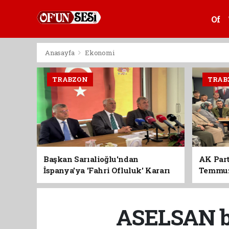
Of
Anasayfa
Ekonomi
TRABZON
TRAB
Başkan Sarıalioğlu'ndan
AK Part
İspanya'ya 'Fahri Ofluluk' Kararı
Temmuz'
Birlik 
ASELSAN bu 