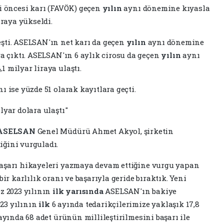
gi öncesi karı (FAVÖK) geçen
yılın
aynı dönemine kıyasla
iraya yükseldi.
şti. ASELSAN'ın net karı da geçen
yılın
aynı dönemine
ya çıktı. ASELSAN'ın 6 aylık cirosu da geçen
yılın
aynı
 milyar liraya ulaştı.
ı ise yüzde 51 olarak kayıtlara geçti.
lyar dolara ulaştı"
ASELSAN
Genel Müdürü Ahmet Akyol, şirketin
ğini vurguladı.
başarı hikayeleri yazmaya devam ettiğine vurgu yapan
ir karlılık oranı ve başarıyla geride bıraktık. Yeni
ız 2023 yılının
ilk
yarısında
ASELSAN'ın bakiye
023 yılının
ilk
6 ayında tedarikçilerimize yaklaşık 17,8
ayında 68 adet ürünün millileştirilmesini başarı ile