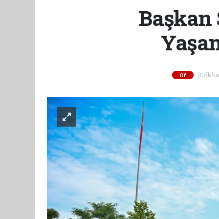
Başkan S
Yaşan
(Gökhan 
Of