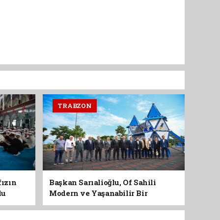
TRABZON
fızın
Başkan Sarıalioğlu, Of Sahili
du
Modern ve Yaşanabilir Bir
Kimliğe Kavuşuyor