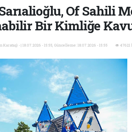
arıalioğlu, Of Sahili 
abilir Bir Kimliğe Kav
Karataş) - | 18.07.2026 - 15:55, Güncelleme: 18.07.2026 - 15:55
47621 