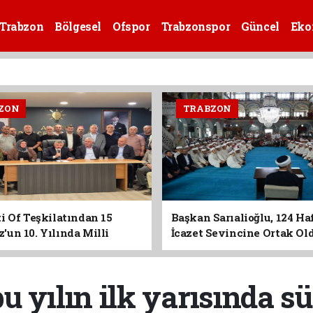
Trabzon
Bölgesel
Ofspor
Trabzonspor
Güncel
Eko
ZON
TRABZON
i Of Teşkilatından 15
Başkan Sarıalioğlu, 124 Ha
un 10. Yılında Milli
İcazet Sevincine Ortak Ol
Vurgusu
yılın ilk yarısında sü