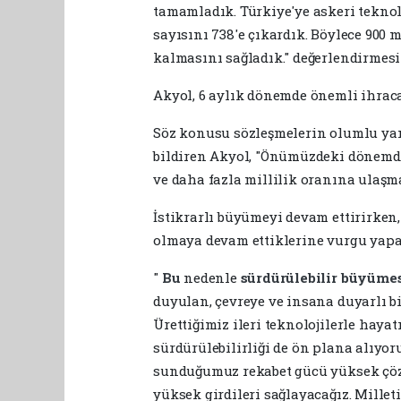
tamamladık. Türkiye'ye askeri teknolo
sayısını 738'e çıkardık. Böylece 900
kalmasını sağladık." değerlendirmes
Akyol, 6 aylık dönemde önemli ihracat
Söz konusu sözleşmelerin olumlu ya
bildiren Akyol, "Önümüzdeki dönemd
ve daha fazla millilik oranına ulaşma
İstikrarlı büyümeyi devam ettirirken
olmaya devam ettiklerine vurgu yapan
"
Bu
nedenle
sürdürülebilir
büyüme
duyulan, çevreye ve insana duyarlı b
Ürettiğimiz ileri teknolojilerle haya
sürdürülebilirliği de ön plana alıyor
sunduğumuz rekabet gücü yüksek çözü
yüksek girdileri sağlayacağız. Milleti