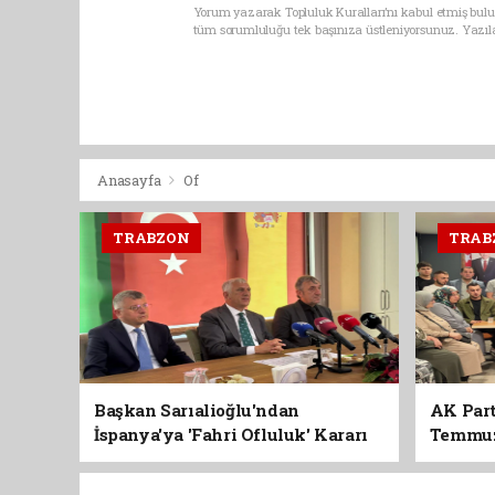
Yorum yazarak Topluluk Kuralları’nı kabul etmiş bulun
tüm sorumluluğu tek başınıza üstleniyorsunuz. Yazıl
Anasayfa
Of
TRABZON
TRAB
Başkan Sarıalioğlu'ndan
AK Part
İspanya'ya 'Fahri Ofluluk' Kararı
Temmuz'
Birlik 