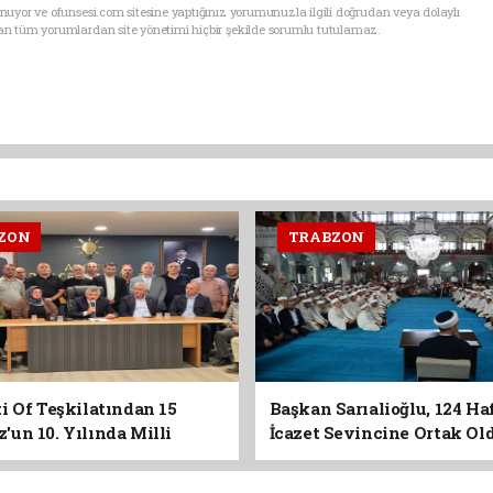
uyor ve ofunsesi.com sitesine yaptığınız yorumunuzla ilgili doğrudan veya dolaylı
an tüm yorumlardan site yönetimi hiçbir şekilde sorumlu tutulamaz.
ZON
TRABZON
i Of Teşkilatından 15
Başkan Sarıalioğlu, 124 Ha
un 10. Yılında Milli
İcazet Sevincine Ortak Ol
Vurgusu