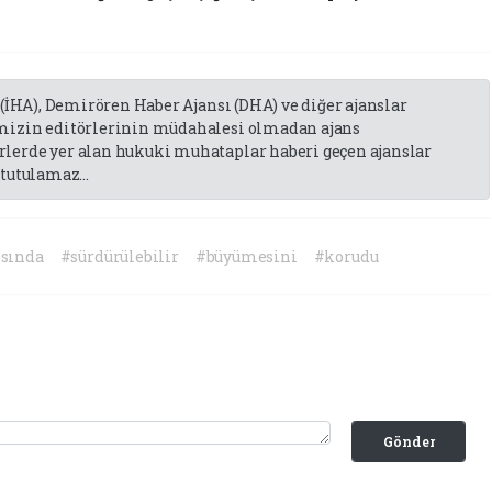
 (İHA), Demirören Haber Ajansı (DHA) ve diğer ajanslar
emizin editörlerinin müdahalesi olmadan ajans
lerde yer alan hukuki muhataplar haberi geçen ajanslar
tutulamaz...
ısında
#sürdürülebilir
#büyümesini
#korudu
Gönder