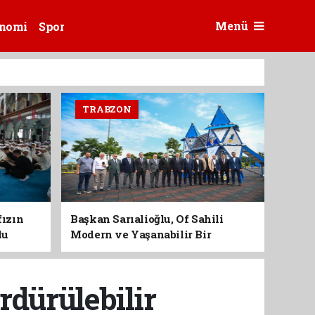
Menü
nomi
Spor
TRABZON
fızın
Başkan Sarıalioğlu, Of Sahili
du
Modern ve Yaşanabilir Bir
Kimliğe Kavuşuyor
rdürülebilir