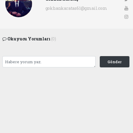
gokhankaratas61@gmail.com
Okuyucu Yorumları
(0)
Gönder
Yorum yazarak Topluluk Kuralları’nı kabul etmiş bulunuyor ve ofunsesi.com sitesine
yaptığınız yorumunuzla ilgili doğrudan veya dolaylı tüm sorumluluğu tek başınıza
üstleniyorsunuz. Yazılan tüm yorumlardan site yönetimi hiçbir şekilde sorumlu
tutulamaz.
haber paketi
haber scripti
haber yazılımı
Tüm hakları saklı tutulmaktadır.Copyright 2026©