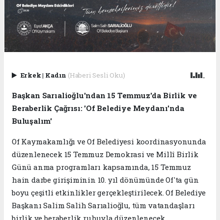
Erkek
|
Kadın
(Haberi Sesli Oku)
Başkan Sarıalioğlu'ndan 15 Temmuz'da Birlik ve
Beraberlik Çağrısı: 'Of Belediye Meydanı'nda
Buluşalım'
Of Kaymakamlığı ve Of Belediyesi koordinasyonunda
düzenlenecek 15 Temmuz Demokrasi ve Millî Birlik
Günü anma programları kapsamında, 15 Temmuz
hain darbe girişiminin 10. yıl dönümünde Of'ta gün
boyu çeşitli etkinlikler gerçekleştirilecek. Of Belediye
Başkanı Salim Salih Sarıalioğlu, tüm vatandaşları
birlik ve beraberlik ruhuyla düzenlenecek