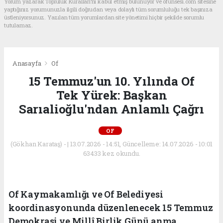
Yorum yazarak Topluluk Kuralları’nı kabul etmiş bulunuyor ve ofunsesi.com sitesine
yaptığınız yorumunuzla ilgili doğrudan veya dolaylı tüm sorumluluğu tek başınıza
üstleniyorsunuz. Yazılan tüm yorumlardan site yönetimi hiçbir şekilde sorumlu
tutulamaz.
Anasayfa
Of
15 Temmuz'un 10. Yılında Of
Tek Yürek: Başkan
Sarıalioğlu'ndan Anlamlı Çağrı
OF
(Gökhan Karataş) - | 13.07.2026 - 14:51, Güncelleme: 14.07.2026 - 10:01
63433 kez okundu.
Of Kaymakamlığı ve Of Belediyesi
koordinasyonunda düzenlenecek 15 Temmuz
Demokrasi ve Millî Birlik Günü anma