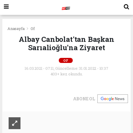
Anasayfa
Of
Albay Canbolat'tan Başkan
Sarıalioğlu'na Ziyaret
OF
16.03.2021 - 07:11, Güncelleme: 31.01.2022 - 10:37
403+ kez okundu.
ABONE OL