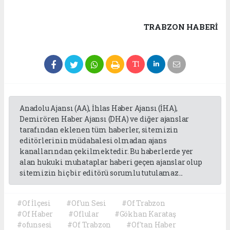
TRABZON HABERİ
Anadolu Ajansı (AA), İhlas Haber Ajansı (İHA),
Demirören Haber Ajansı (DHA) ve diğer ajanslar
tarafından eklenen tüm haberler, sitemizin
editörlerinin müdahalesi olmadan ajans
kanallarından çekilmektedir. Bu haberlerde yer
alan hukuki muhataplar haberi geçen ajanslar olup
sitemizin hiç bir editörü sorumlu tutulamaz...
#Of İlçesi
#Of'un Sesi
#Of Trabzon
#Of Haber
#Oflular
#Gökhan Karataş
#ofunsesi
#Of Trabzon
#Of'tan Haber