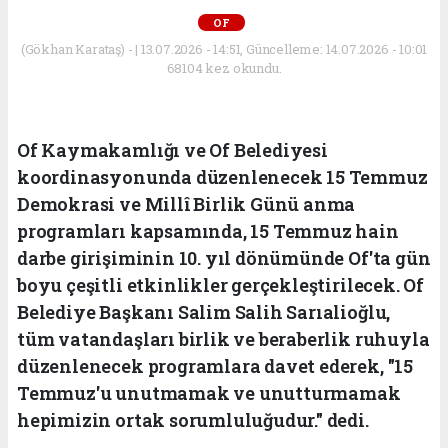
OF
(Gökhan Karataş) - | 13.07.2026 - 14:51, Güncelleme: 14.07.2026 - 10:01
68104 kez okundu.
Of Kaymakamlığı ve Of Belediyesi
koordinasyonunda düzenlenecek 15 Temmuz
Demokrasi ve Millî Birlik Günü anma
programları kapsamında, 15 Temmuz hain
darbe girişiminin 10. yıl dönümünde Of'ta gün
boyu çeşitli etkinlikler gerçekleştirilecek. Of
Belediye Başkanı Salim Salih Sarıalioğlu,
tüm vatandaşları birlik ve beraberlik ruhuyla
düzenlenecek programlara davet ederek, "15
Temmuz'u unutmamak ve unutturmamak
hepimizin ortak sorumluluğudur." dedi.