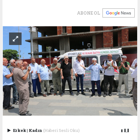
ABONE OL
Erkek
|
Kadın
(Haberi Sesli Oku)