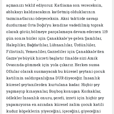
açmanızı teklif ediyoruz. Katliama son vereceksin,
ablukayı kaldıracaksın katletmiş olduklarının
tazminatlarını ödeyeceksin. Aksi taktirde savaşı
durdurmaz Orta Doğu’yu kendine vadedilmiş toprak
olarak görür, bölmeye parçalamaya devam edersen 119
gün sonra bizler için Çanakkale'ye gelen Şamlılar,
Halepliler, Bağdatlılar, Lübnanlılar, Ürdünlüler,
Filistinli, Yemenliler, Gazzeliler için Çanakkale'den
Gazze'ye büyük hicreti başlatır finalde sizi Amik
Ovasında gömmek için yola çıkarız. Herkes sussa
Oflular olarak susmayacak bu küresel şeytani çocuk
katilinin saldırganlığına DUR diyeceğiz. İnsanlık
küresel şeytanilerden kurtulana kadar. Hiçbir şey
yapmayıp kınayanlar, Boş boş konuşan Korkaklar,
ödlekler İnsanlık onuru, şerefi, izzeti için hiçbir şey
yapamıyorsa en azından küresel zalim çocuk katili
kuduz köpeklerin yiyeceğini, içeceğini, giyeceğini