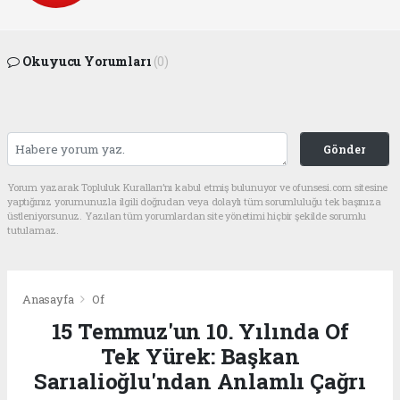
Okuyucu Yorumları
(0)
Gönder
Yorum yazarak Topluluk Kuralları’nı kabul etmiş bulunuyor ve ofunsesi.com sitesine
yaptığınız yorumunuzla ilgili doğrudan veya dolaylı tüm sorumluluğu tek başınıza
üstleniyorsunuz. Yazılan tüm yorumlardan site yönetimi hiçbir şekilde sorumlu
tutulamaz.
Anasayfa
Of
15 Temmuz'un 10. Yılında Of
Tek Yürek: Başkan
Sarıalioğlu'ndan Anlamlı Çağrı