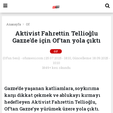
Anasayfa
Of
Aktivist Fahrettin Tellioğlu
Gazze'de için Of'tan yola çıktı
OF
(Of'un Sesi) - ofunsesi.com | 25.07.2025 - 18:10, Güncelleme: 18.09.2025 -
10:10
1849+ kez okundu.
Gazze’de yaşanan katliamlara, soykırıma
karşı dikkat çekmek ve ablukayı kırmayı
hedefleyen Aktivist Fahrettin Tellioğlu,
Of’tan Gazze’ye yürümek üzere yola çıktı.