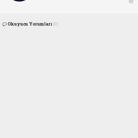
Okuyucu Yorumları
(0)
Gönder
Yorum yazarak Topluluk Kuralları’nı kabul etmiş bulunuyor ve ofunsesi.com sitesine
yaptığınız yorumunuzla ilgili doğrudan veya dolaylı tüm sorumluluğu tek başınıza
üstleniyorsunuz. Yazılan tüm yorumlardan site yönetimi hiçbir şekilde sorumlu
tutulamaz.
haber paketi
haber scripti
haber yazılımı
Tüm hakları saklı tutulmaktadır.Copyright 2026©
Haber Yazılımı:
Web Aksiyon ®