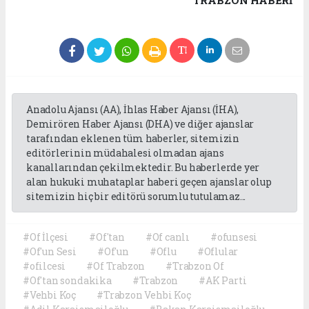
TRABZON HABERİ
Anadolu Ajansı (AA), İhlas Haber Ajansı (İHA),
Demirören Haber Ajansı (DHA) ve diğer ajanslar
tarafından eklenen tüm haberler, sitemizin
editörlerinin müdahalesi olmadan ajans
kanallarından çekilmektedir. Bu haberlerde yer
alan hukuki muhataplar haberi geçen ajanslar olup
sitemizin hiç bir editörü sorumlu tutulamaz...
#Of İlçesi
#Of'tan
#Of canlı
#ofunsesi
#Of'un Sesi
#Of'un
#Oflu
#Oflular
#ofilcesi
#Of Trabzon
#Trabzon Of
#Of'tan sondakika
#Trabzon
#AK Parti
#Vehbi Koç
#Trabzon Vehbi Koç