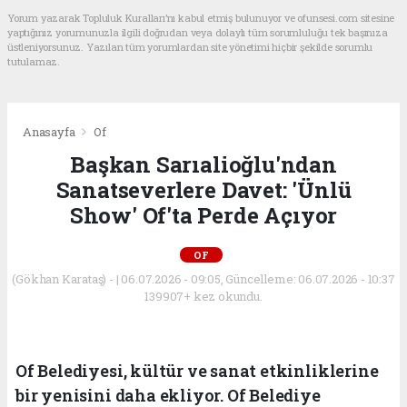
Yorum yazarak Topluluk Kuralları’nı kabul etmiş bulunuyor ve ofunsesi.com sitesine
yaptığınız yorumunuzla ilgili doğrudan veya dolaylı tüm sorumluluğu tek başınıza
üstleniyorsunuz. Yazılan tüm yorumlardan site yönetimi hiçbir şekilde sorumlu
tutulamaz.
Anasayfa
Of
Başkan Sarıalioğlu'ndan
Sanatseverlere Davet: 'Ünlü
Show' Of'ta Perde Açıyor
OF
(Gökhan Karataş) - | 06.07.2026 - 09:05, Güncelleme: 06.07.2026 - 10:37
139907+ kez okundu.
Of Belediyesi, kültür ve sanat etkinliklerine
bir yenisini daha ekliyor. Of Belediye