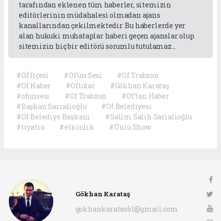
tarafından eklenen tüm haberler, sitemizin
editörlerinin müdahalesi olmadan ajans
kanallarından çekilmektedir. Bu haberlerde yer
alan hukuki muhataplar haberi geçen ajanslar olup
sitemizin hiç bir editörü sorumlu tutulamaz...
#Of İlçesi
#Of'un Sesi
#Of Trabzon
#Of Haber
#Oflular
#Gökhan Karataş
#ofunsesi
#Of Trabzon
#Of'tan Haber
#Başkan Sarıalioğlu
#Of Belediyesi
#Of Belediye Başkanı
#Salim Salih Sarıalioğlu
#tiyatro
#etkinlik
#Ünlü Show
Gökhan Karataş
gokhankaratas61@gmail.com