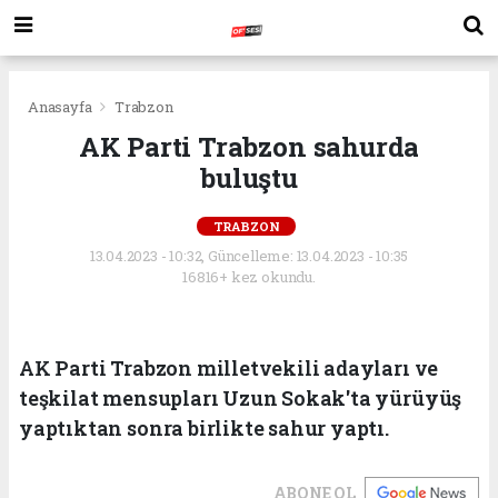
Anasayfa
Trabzon
AK Parti Trabzon sahurda
buluştu
TRABZON
13.04.2023 - 10:32, Güncelleme: 13.04.2023 - 10:35
16816+ kez okundu.
AK Parti Trabzon milletvekili adayları ve
teşkilat mensupları Uzun Sokak'ta yürüyüş
yaptıktan sonra birlikte sahur yaptı.
ABONE OL