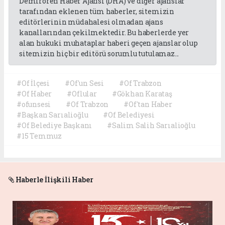
Demirören Haber Ajansı (DHA) ve diğer ajanslar
tarafından eklenen tüm haberler, sitemizin
editörlerinin müdahalesi olmadan ajans
kanallarından çekilmektedir. Bu haberlerde yer
alan hukuki muhataplar haberi geçen ajanslar olup
sitemizin hiç bir editörü sorumlu tutulamaz...
#Of İlçesi
#Of'un Sesi
#Of Trabzon
#Of Haber
#Oflular
#Gökhan Karataş
#ofunsesi
#Of Trabzon
#Of'tan Haber
#Başkan Sarıalioğlu
#Of Belediyesi
#Of Belediye Başkanı
#Salim Salih Sarıalioğlu
#15 Temmuz
Haberle İlişkili Haber