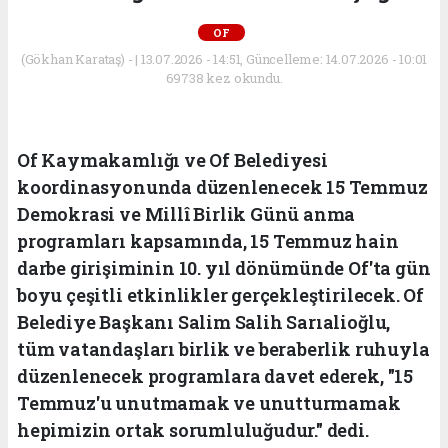
OF
(Gökhan Karataş) - | 13.07.2026 - 14:51, Güncelleme: 14.07.2026 - 10:01
69738 kez okundu.
Of Kaymakamlığı ve Of Belediyesi
koordinasyonunda düzenlenecek 15 Temmuz
Demokrasi ve Millî Birlik Günü anma
programları kapsamında, 15 Temmuz hain
darbe girişiminin 10. yıl dönümünde Of'ta gün
boyu çeşitli etkinlikler gerçekleştirilecek. Of
Belediye Başkanı Salim Salih Sarıalioğlu,
tüm vatandaşları birlik ve beraberlik ruhuyla
düzenlenecek programlara davet ederek, "15
Temmuz'u unutmamak ve unutturmamak
hepimizin ortak sorumluluğudur." dedi.