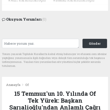
#Adil Karaismailoğlu
#Bakan Karaismailoğlu
Okuyucu Yorumları
(0)
Gönder
Yorum yazarak Topluluk Kuralları’nı kabul etmiş bulunuyor ve ofunsesi.com sitesine
yaptığınız yorumunuzla ilgili doğrudan veya dolaylı tüm sorumluluğu tek başınıza
üstleniyorsunuz. Yazılan tüm yorumlardan site yönetimi hiçbir şekilde sorumlu
tutulamaz.
Anasayfa
Of
15 Temmuz'un 10. Yılında Of
Tek Yürek: Başkan
Sarıalioğlu'ndan Anlamlı Çağrı