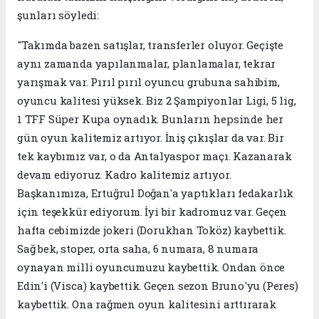
şunları söyledi:
"Takımda bazen satışlar, transferler oluyor. Geçişte
aynı zamanda yapılanmalar, planlamalar, tekrar
yarışmak var. Pırıl pırıl oyuncu grubuna sahibim,
oyuncu kalitesi yüksek. Biz 2 Şampiyonlar Ligi, 5 lig,
1 TFF Süper Kupa oynadık. Bunların hepsinde her
gün oyun kalitemiz artıyor. İniş çıkışlar da var. Bir
tek kaybımız var, o da Antalyaspor maçı. Kazanarak
devam ediyoruz. Kadro kalitemiz artıyor.
Başkanımıza, Ertuğrul Doğan'a yaptıkları fedakarlık
için teşekkür ediyorum. İyi bir kadromuz var. Geçen
hafta cebimizde jokeri (Dorukhan Toköz) kaybettik.
Sağ bek, stoper, orta saha, 6 numara, 8 numara
oynayan milli oyuncumuzu kaybettik. Ondan önce
Edin'i (Visca) kaybettik. Geçen sezon Bruno'yu (Peres)
kaybettik. Ona rağmen oyun kalitesini arttırarak