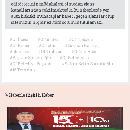
editörlerinin müdahalesi olmadan ajans
kanallarından çekilmektedir. Bu haberlerde yer
alan hukuki muhataplar haberi geçen ajanslar olup
sitemizin hiç bir editörü sorumlu tutulamaz...
#Of İlçesi
#Of'un Sesi
#Of Trabzon
#Of Haber
#Oflular
#Gökhan Karataş
#ofunsesi
#Of Trabzon
#Of'tan Haber
#Başkan Sarıalioğlu
#Of Belediyesi
#Of Belediye Başkanı
#Salim Salih Sarıalioğlu
#15 Temmuz
Haberle İlişkili Haber