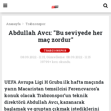
Anasayfa
Trabzonspor
Abdullah Avcı: "Bu seviyede her
maç zordur"
TRABZONSPOR
08.09.2022 - 11:15, Güncelleme: 08.09.2022 - 11:15
19799+ kez okundu.
UEFA Avrupa Ligi H Grubu ilk hafta maçında
yarın Macaristan temsilcisi Ferencvaros'a
konuk olacak Trabzonspor'un teknik
direktörü Abdullah Avcı, kazanarak
başlamak ve gruptan çıkmak istediklerini