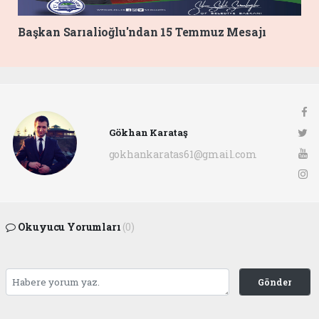
Başkan Sarıalioğlu'ndan 15 Temmuz Mesajı
Gökhan Karataş
gokhankaratas61@gmail.com
Okuyucu Yorumları
(0)
Gönder
Yorum yazarak Topluluk Kuralları’nı kabul etmiş bulunuyor ve ofunsesi.com sitesine