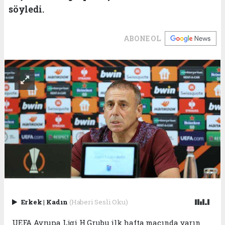
söyledi.
ABONE OL
Erkek
|
Kadın
(Haberi Sesli Oku)
UEFA Avrupa Ligi H Grubu ilk hafta maçında yarın