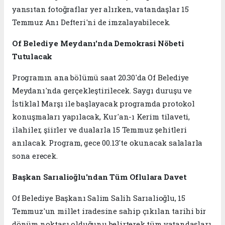
yansıtan fotoğraflar yer alırken, vatandaşlar 15
Temmuz Anı Defteri'ni de imzalayabilecek.
Of Belediye Meydanı'nda Demokrasi Nöbeti
Tutulacak
Programın ana bölümü saat 20.30'da Of Belediye
Meydanı'nda gerçekleştirilecek. Saygı duruşu ve
İstiklal Marşı ile başlayacak programda protokol
konuşmaları yapılacak, Kur'an-ı Kerim tilaveti,
ilahiler, şiirler ve dualarla 15 Temmuz şehitleri
anılacak. Program, gece 00.13'te okunacak salalarla
sona erecek.
Başkan Sarıalioğlu'ndan Tüm Oflulara Davet
Of Belediye Başkanı Salim Salih Sarıalioğlu, 15
Temmuz'un millet iradesine sahip çıkılan tarihi bir
dönüm noktası olduğunu belirterek tüm vatandaşları