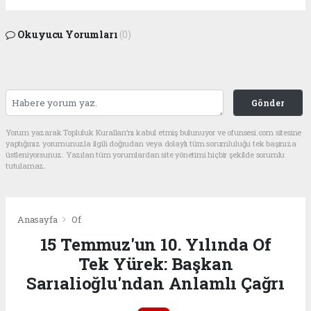
Okuyucu Yorumları
(0)
Gönder
Yorum yazarak Topluluk Kuralları’nı kabul etmiş bulunuyor ve ofunsesi.com sitesine
yaptığınız yorumunuzla ilgili doğrudan veya dolaylı tüm sorumluluğu tek başınıza
üstleniyorsunuz. Yazılan tüm yorumlardan site yönetimi hiçbir şekilde sorumlu
tutulamaz.
Anasayfa
Of
15 Temmuz'un 10. Yılında Of
Tek Yürek: Başkan
Sarıalioğlu'ndan Anlamlı Çağrı