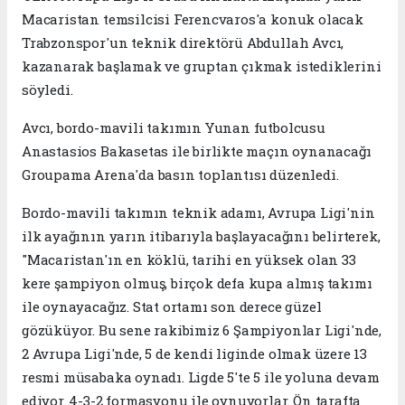
Macaristan temsilcisi Ferencvaros'a konuk olacak
Trabzonspor'un teknik direktörü Abdullah Avcı,
kazanarak başlamak ve gruptan çıkmak istediklerini
söyledi.
Avcı, bordo-mavili takımın Yunan futbolcusu
Anastasios Bakasetas ile birlikte maçın oynanacağı
Groupama Arena'da basın toplantısı düzenledi.
Bordo-mavili takımın teknik adamı, Avrupa Ligi'nin
ilk ayağının yarın itibarıyla başlayacağını belirterek,
"Macaristan'ın en köklü, tarihi en yüksek olan 33
kere şampiyon olmuş, birçok defa kupa almış takımı
ile oynayacağız. Stat ortamı son derece güzel
gözüküyor. Bu sene rakibimiz 6 Şampiyonlar Ligi'nde,
2 Avrupa Ligi'nde, 5 de kendi liginde olmak üzere 13
resmi müsabaka oynadı. Ligde 5'te 5 ile yoluna devam
ediyor. 4-3-2 formasyonu ile oynuyorlar. Ön tarafta