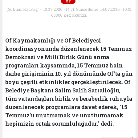
OF
(Gökhan Karataş) - | 13.07.2026 - 14:51, Güncelleme: 14.07.2026 - 10:01
65306 kez okundu.
Of Kaymakamlığı ve Of Belediyesi
koordinasyonunda düzenlenecek 15 Temmuz
Demokrasi ve Millî Birlik Günü anma
programları kapsamında, 15 Temmuz hain
darbe girişiminin 10. yıl dönümünde Of'ta gün
boyu çeşitli etkinlikler gerçekleştirilecek. Of
Belediye Başkanı Salim Salih Sarıalioğlu,
tüm vatandaşları birlik ve beraberlik ruhuyla
düzenlenecek programlara davet ederek, "15
Temmuz'u unutmamak ve unutturmamak
hepimizin ortak sorumluluğudur." dedi.