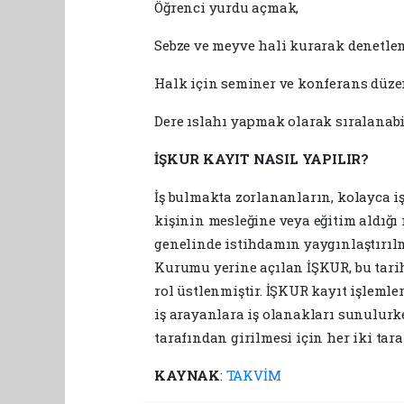
Öğrenci yurdu açmak,
Sebze ve meyve hali kurarak denetle
Halk için seminer ve konferans düz
Dere ıslahı yapmak olarak sıralanabil
İŞKUR KAYIT NASIL YAPILIR?
İş bulmakta zorlananların, kolayca 
kişinin mesleğine veya eğitim aldığı 
genelinde istihdamın yaygınlaştırılma
Kurumu yerine açılan İŞKUR, bu tari
rol üstlenmiştir. İŞKUR kayıt işlemle
iş arayanlara iş olanakları sunulurk
tarafından girilmesi için her iki tara
KAYNAK
:
TAKVİM