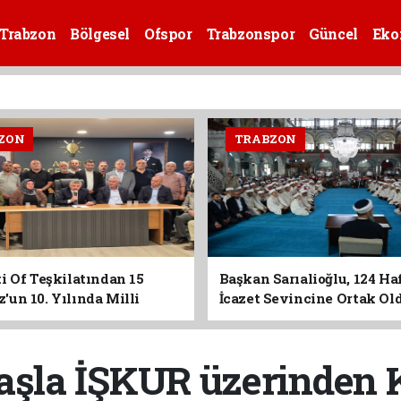
Trabzon
Bölgesel
Ofspor
Trabzonspor
Güncel
Eko
ZON
TRABZON
i Of Teşkilatından 15
Başkan Sarıalioğlu, 124 Ha
un 10. Yılında Milli
İcazet Sevincine Ortak Ol
Vurgusu
aşla İŞKUR üzerinden K