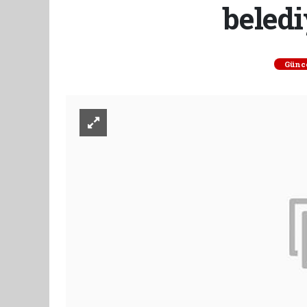
beledi
Günc