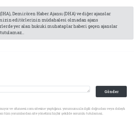
 (İHA), Demirören Haber Ajansı (DHA) ve diğer ajanslar
emizin editörlerinin müdahalesi olmadan ajans
lerde yer alan hukuki muhataplar haberi geçen ajanslar
tutulamaz...
Gönder
uyor ve ofunsesi.com sitesine yaptığınız yorumunuzla ilgili doğrudan veya dolaylı
an tüm yorumlardan site yönetimi hiçbir şekilde sorumlu tutulamaz.