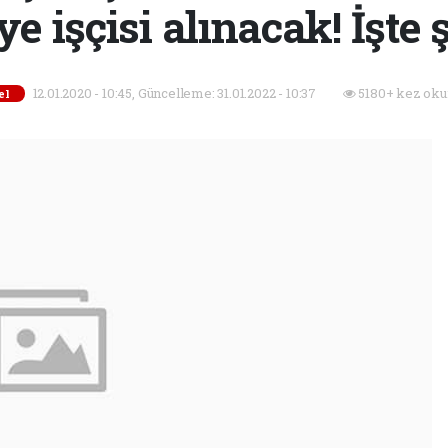
ye işçisi alınacak! İşte ş
12.01.2020 - 10:45, Güncelleme: 31.01.2022 - 10:37
5180+ kez oku
el