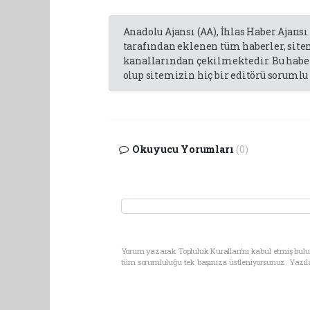
Anadolu Ajansı (AA), İhlas Haber Ajansı
tarafından eklenen tüm haberler, sit
kanallarından çekilmektedir. Bu haber
olup sitemizin hiç bir editörü sorumlu 
Okuyucu Yorumları
(0)
Yorum yazarak Topluluk Kuralları’nı kabul etmiş bulun
tüm sorumluluğu tek başınıza üstleniyorsunuz. Yazıl