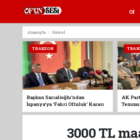
Of
Anasayfa
Güncel
TRABZON
TRAB
Başkan Sarıalioğlu'ndan
AK Part
İspanya'ya 'Fahri Ofluluk' Kararı
Temmuz'
Birlik 
3000 TL ma