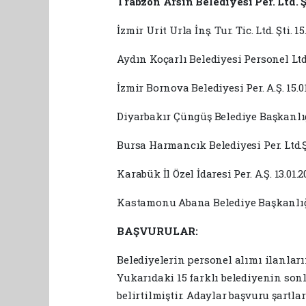
Trabzon Arsin Belediyesi Per. Ltd. Ş
İzmir Urit Urla İnş. Tur. Tic. Ltd. Şti. 15
Aydın Koçarlı Belediyesi Personel Ltd. 
İzmir Bornova Belediyesi Per. A.Ş. 15.0
Diyarbakır Çüngüş Belediye Başkanlığı 
Bursa Harmancık Belediyesi Per. Ltd.Şt
Karabük İl Özel İdaresi Per. A.Ş. 13.01.2
Kastamonu Abana Belediye Başkanlığı P
BAŞVURULAR:
Belediyelerin personel alımı ilanları
Yukarıdaki 15 farklı belediyenin sonl
belirtilmiştir. Adaylar başvuru şartl