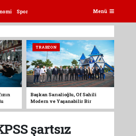
Menü
nomi
Spor
TRABZON
fızın
Başkan Sarıalioğlu, Of Sahili
du
Modern ve Yaşanabilir Bir
Kimliğe Kavuşuyor
PSS şartsız