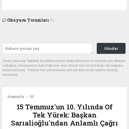
Okuyucu Yorumları
(0)
Gönder
Yorum yazarak Topluluk Kuralları’nı kabul etmiş bulunuyor ve ofunsesi.com sitesine
yaptığınız yorumunuzla ilgili doğrudan veya dolaylı tüm sorumluluğu tek başınıza
üstleniyorsunuz. Yazılan tüm yorumlardan site yönetimi hiçbir şekilde sorumlu
tutulamaz.
Anasayfa
Of
15 Temmuz'un 10. Yılında Of
Tek Yürek: Başkan
Sarıalioğlu'ndan Anlamlı Çağrı