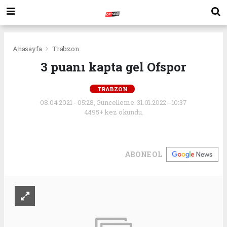
Anasayfa
Trabzon
3 puanı kapta gel Ofspor
TRABZON
08.04.2021 - 05:28, Güncelleme: 31.01.2022 - 10:37
4495+ kez okundu.
ABONE OL