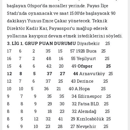
başlayan Ofspor’da moraller yerinde. Payas İlçe
Stadı’nda oynanacak ve saat 15.00’de başlayacak 90
dakikayı Yunus Emre Çakar yönetecek. Teknik
Direktör Kadir Kar, Payasspor’u mağlup ederek
yollarına kayıpsız devam etmek istediklerini söyledi.
3. LİG 1. GRUP PUAN DURUMU
Diyarbekir 25
17 6 2 35 15 57 1928 Buca 25
16 7 2 48 16 55 Yeşilyurt 25
15 4 6 42 20 49
Ofspor 25
12 8 5 37 27 44
Arnavutköy 25
12 7 6 37 25 43 Derince 25
10 10 5 36 21 40 A.Hopa 25
9 7 9 35 35 34 Edirnespor 25
8 8 9 29 30 32 Fatsa BLD. 25
8 8 9 18 23 32 Alemdağ 25
8 5 12 32 41 29 Kızılcabölük 25
6 9 10 23 28 27 Nevşehir 25