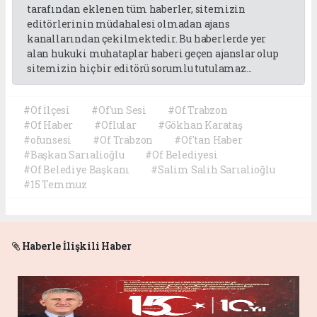
tarafından eklenen tüm haberler, sitemizin
editörlerinin müdahalesi olmadan ajans
kanallarından çekilmektedir. Bu haberlerde yer
alan hukuki muhataplar haberi geçen ajanslar olup
sitemizin hiç bir editörü sorumlu tutulamaz...
#Of İlçesi
#Of'un Sesi
#Of Trabzon
#Of Haber
#Oflular
#Gökhan Karataş
#ofunsesi
#Of Trabzon
#Of'tan Haber
#Başkan Sarıalioğlu
#Of Belediyesi
#Of Belediye Başkanı
#Salim Salih Sarıalioğlu
#15 Temmuz
Haberle İlişkili Haber