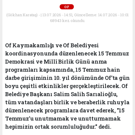
OF
(Gökhan Karataş) - | 13.07.2026 - 14:51, Güncelleme: 14.07.2026 - 10:01
68943 kez okundu.
Of Kaymakamlığı ve Of Belediyesi
koordinasyonunda düzenlenecek 15 Temmuz
Demokrasi ve Millî Birlik Günü anma
programları kapsamında, 15 Temmuz hain
darbe girişiminin 10. yıl dönümünde Of'ta gün
boyu çeşitli etkinlikler gerçekleştirilecek. Of
Belediye Başkanı Salim Salih Sarıalioğlu,
tüm vatandaşları birlik ve beraberlik ruhuyla
düzenlenecek programlara davet ederek, "15
Temmuz'u unutmamak ve unutturmamak
hepimizin ortak sorumluluğudur." dedi.