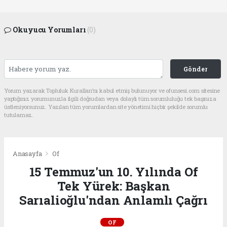
Okuyucu Yorumları
(0)
Gönder
Yorum yazarak Topluluk Kuralları’nı kabul etmiş bulunuyor ve ofunsesi.com sitesine
yaptığınız yorumunuzla ilgili doğrudan veya dolaylı tüm sorumluluğu tek başınıza
üstleniyorsunuz. Yazılan tüm yorumlardan site yönetimi hiçbir şekilde sorumlu
tutulamaz.
Anasayfa
Of
15 Temmuz'un 10. Yılında Of
Tek Yürek: Başkan
Sarıalioğlu'ndan Anlamlı Çağrı
OF