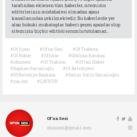
tarafından eklenen tüm haberler, sitemizin
editörlerinin müdahalesi olmadan ajans
kanallarından çekilmektedir. Bu haberlerde yer
alan hukuki muhataplar haberi geçen ajanslar olup
sitemizin hiç bir editörü sorumlu tutulamaz...
#Of İlçesi
#Of'un Sesi
#Of Trabzon
#Of Haber
#Oflular
#Gökhan Karataş
#ofunsesi
#Of Trabzon
#Of'tan Haber
#Başkan Sarıalioğlu
#Of Belediyesi
#Of Belediye Başkanı
#Salim Salih Sarıalioğlu
#yaş çay
#ÇAYKUR
Of'un Sesi
ofunsesi@gmail.com