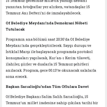
15 Temmuz gecesinde milletin yazdığı destanı
yansıtan fotoğraflar yer alırken, vatandaşlar 15
Temmuz Anı Defteri'ni de imzalayabilecek.
Of Belediye Meydanı'nda Demokrasi Nöbeti
Tutulacak
Programın ana bölümü saat 20.30'da Of Belediye
Meydanı'nda gerçekleştirilecek. Saygı duruşu ve
İstiklal Marşı ile başlayacak programda protokol
konuşmaları yapılacak, Kur'an-ı Kerim tilaveti,
ilahiler, şiirler ve dualarla 15 Temmuz şehitleri
anılacak. Program, gece 00.13'te okunacak salalarla
sona erecek.
Başkan Sarıalioğlu'ndan Tüm Oflulara Davet
Of Belediye Başkanı Salim Salih Sarıalioğlu, 15
Temmuz'un millet iradesine sahip çıkılan tarihi bir