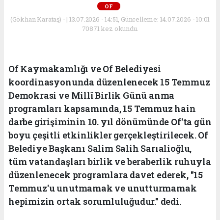
OF
(Gökhan Karataş) - | 13.07.2026 - 14:51, Güncelleme: 14.07.2026 - 10:01
70871 kez okundu.
Of Kaymakamlığı ve Of Belediyesi
koordinasyonunda düzenlenecek 15 Temmuz
Demokrasi ve Millî Birlik Günü anma
programları kapsamında, 15 Temmuz hain
darbe girişiminin 10. yıl dönümünde Of'ta gün
boyu çeşitli etkinlikler gerçekleştirilecek. Of
Belediye Başkanı Salim Salih Sarıalioğlu,
tüm vatandaşları birlik ve beraberlik ruhuyla
düzenlenecek programlara davet ederek, "15
Temmuz'u unutmamak ve unutturmamak
hepimizin ortak sorumluluğudur." dedi.