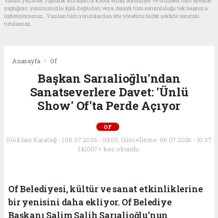
Yorum yazarak Topluluk Kuralları’nı kabul etmiş bulunuyor ve ofunsesi.com sitesine
yaptığınız yorumunuzla ilgili doğrudan veya dolaylı tüm sorumluluğu tek başınıza
üstleniyorsunuz. Yazılan tüm yorumlardan site yönetimi hiçbir şekilde sorumlu
tutulamaz.
Anasayfa
Of
Başkan Sarıalioğlu'ndan
Sanatseverlere Davet: 'Ünlü
Show' Of'ta Perde Açıyor
OF
(Gökhan Karataş) - | 06.07.2026 - 09:05, Güncelleme: 06.07.2026 - 10:37
141007+ kez okundu.
Of Belediyesi, kültür ve sanat etkinliklerine
bir yenisini daha ekliyor. Of Belediye
Başkanı Salim Salih Sarıalioğlu'nun