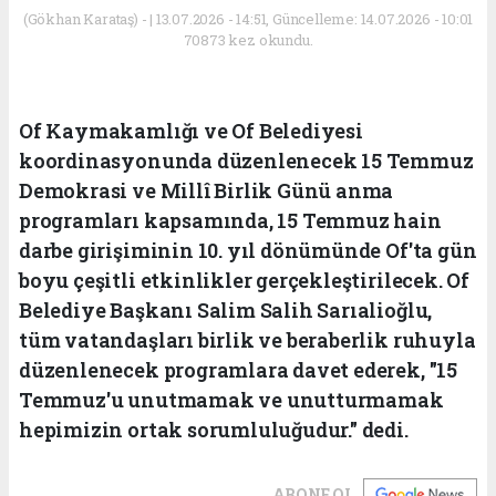
(Gökhan Karataş) - | 13.07.2026 - 14:51, Güncelleme: 14.07.2026 - 10:01
70873 kez okundu.
Of Kaymakamlığı ve Of Belediyesi
koordinasyonunda düzenlenecek 15 Temmuz
Demokrasi ve Millî Birlik Günü anma
programları kapsamında, 15 Temmuz hain
darbe girişiminin 10. yıl dönümünde Of'ta gün
boyu çeşitli etkinlikler gerçekleştirilecek. Of
Belediye Başkanı Salim Salih Sarıalioğlu,
tüm vatandaşları birlik ve beraberlik ruhuyla
düzenlenecek programlara davet ederek, "15
Temmuz'u unutmamak ve unutturmamak
hepimizin ortak sorumluluğudur." dedi.
ABONE OL