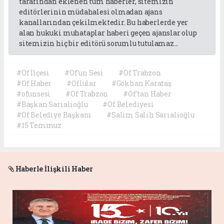
tarafından eklenen tüm haberler, sitemizin
editörlerinin müdahalesi olmadan ajans
kanallarından çekilmektedir. Bu haberlerde yer
alan hukuki muhataplar haberi geçen ajanslar olup
sitemizin hiç bir editörü sorumlu tutulamaz...
#Of İlçesi
#Of'un Sesi
#Of Trabzon
#Of Haber
#Oflular
#Gökhan Karataş
#ofunsesi
#Of Trabzon
#Of'tan Haber
#Başkan Sarıalioğlu
#Of Belediyesi
#Of Belediye Başkanı
#Salim Salih Sarıalioğlu
#15 Temmuz
Haberle İlişkili Haber