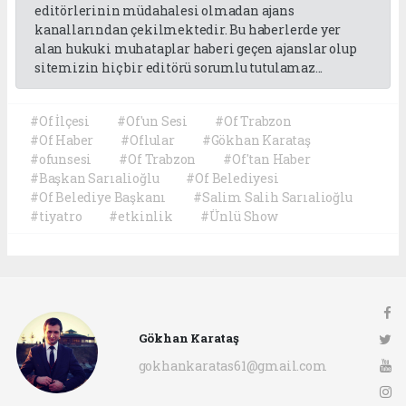
editörlerinin müdahalesi olmadan ajans
kanallarından çekilmektedir. Bu haberlerde yer
alan hukuki muhataplar haberi geçen ajanslar olup
sitemizin hiç bir editörü sorumlu tutulamaz...
#Of İlçesi
#Of'un Sesi
#Of Trabzon
#Of Haber
#Oflular
#Gökhan Karataş
#ofunsesi
#Of Trabzon
#Of'tan Haber
#Başkan Sarıalioğlu
#Of Belediyesi
#Of Belediye Başkanı
#Salim Salih Sarıalioğlu
#tiyatro
#etkinlik
#Ünlü Show
Gökhan Karataş
gokhankaratas61@gmail.com