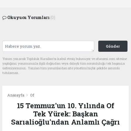
Okuyucu Yorumları
(0)
Gönder
Yorum yazarak Topluluk Kuralları’nı kabul etmiş bulunuyor ve ofunsesi.com sitesine
yaptığınız yorumunuzla ilgili doğrudan veya dolaylı tüm sorumluluğu tek başınıza
üstleniyorsunuz. Yazılan tüm yorumlardan site yönetimi hiçbir şekilde sorumlu
tutulamaz.
Anasayfa
Of
15 Temmuz'un 10. Yılında Of
Tek Yürek: Başkan
Sarıalioğlu'ndan Anlamlı Çağrı