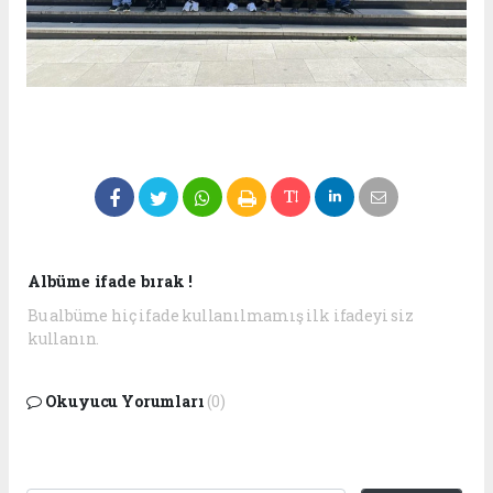
Albüme ifade bırak !
Bu albüme hiç ifade kullanılmamış ilk ifadeyi siz
kullanın.
Okuyucu Yorumları
(0)