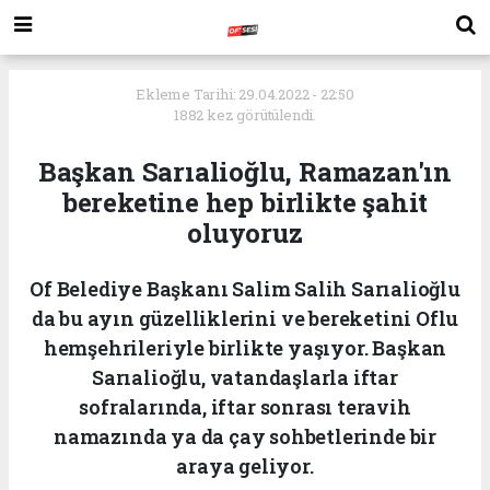
Ekleme Tarihi: 29.04.2022 - 22:50
1882 kez görütülendi.
Başkan Sarıalioğlu, Ramazan'ın
bereketine hep birlikte şahit
oluyoruz
Of Belediye Başkanı Salim Salih Sarıalioğlu
da bu ayın güzelliklerini ve bereketini Oflu
hemşehrileriyle birlikte yaşıyor. Başkan
Sarıalioğlu, vatandaşlarla iftar
sofralarında, iftar sonrası teravih
namazında ya da çay sohbetlerinde bir
araya geliyor.