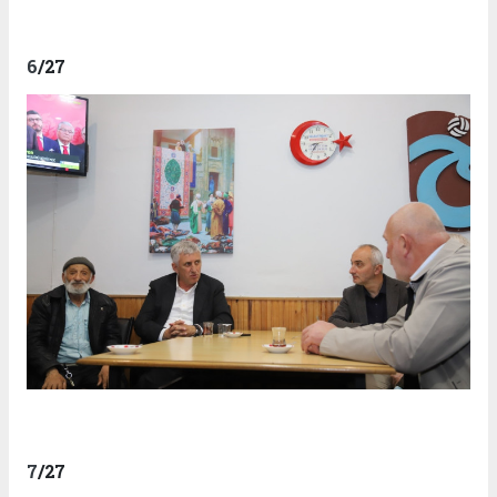
6
/27
7
/27