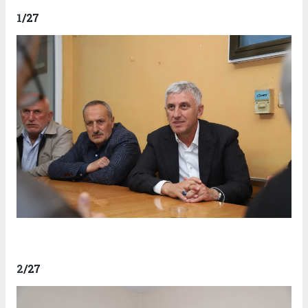
1
/27
2
/27