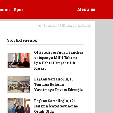
Menü
nomi
Spor
Bu albüm 1825 kez görütülendi.
Son Eklenenler
Of Belediyesi'nden Sanchez
ve İspanya Milli Takımı
İçin Fahri Hemşehrilik
Kararı
Başkan Sarıalioğlu, 15
Temmuz Ruhunu
Yaşatmaya Devam Edeceğiz
Başkan Sarıalioğlu, 124
Hafızın İcazet Sevincine
Ortak Oldu