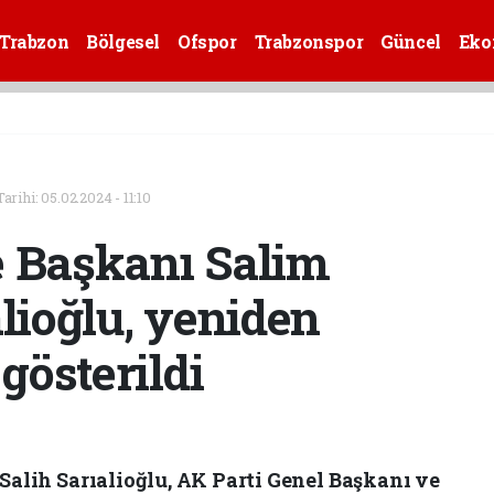
Trabzon
Bölgesel
Ofspor
Trabzonspor
Güncel
Eko
rihi: 05.02.2024 - 11:10
e Başkanı Salim
alioğlu, yeniden
gösterildi
Salih Sarıalioğlu, AK Parti Genel Başkanı ve