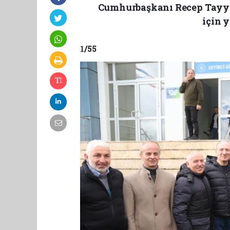
Cumhurbaşkanı Recep Tayyip
için 
1
/55