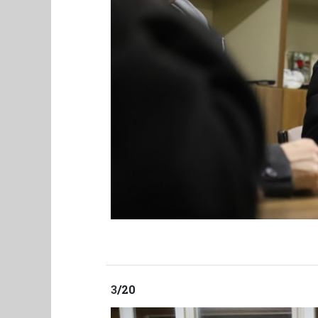
3
/20