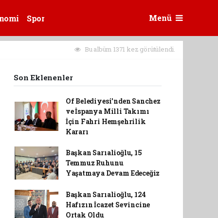
Menü
nomi
Spor
Bu albüm 1371 kez görütülendi.
Son Eklenenler
Of Belediyesi'nden Sanchez
ve İspanya Milli Takımı
İçin Fahri Hemşehrilik
Kararı
Başkan Sarıalioğlu, 15
Temmuz Ruhunu
Yaşatmaya Devam Edeceğiz
Başkan Sarıalioğlu, 124
Hafızın İcazet Sevincine
Ortak Oldu