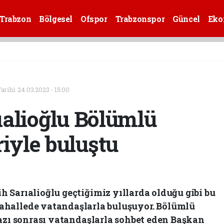
Trabzon
Bölgesel
Ofspor
Trabzonspor
Güncel
Eko
rihi: 24.03.2023 - 15:00
alioğlu Bölümlü
riyle buluştu
h Sarıalioğlu geçtiğimiz yıllarda olduğu gibi bu
 mahallede vatandaşlarla buluşuyor. Bölümlü
zı sonrası vatandaşlarla sohbet eden Başkan