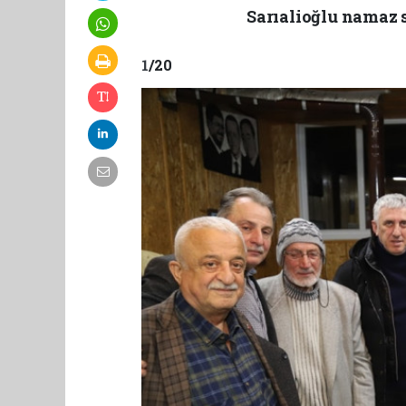
Sarıalioğlu namaz s
1
/20