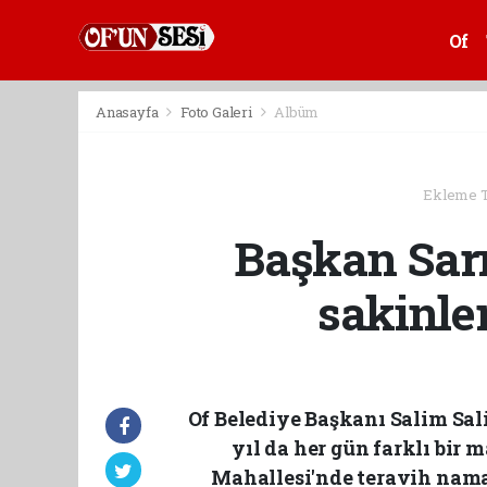
Of
Anasayfa
Foto Galeri
Albüm
Ekleme Ta
Başkan Sarı
sakinle
Of Belediye Başkanı Salim Sali
yıl da her gün farklı bir
Mahallesi'nde teravih nama